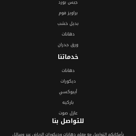
جبس بورد
براويز فوم
بديل خشب
دهانات
ورق جدران
خدماتنا
دهانات
ديكورات
أيبوكسي
باركيه
عازل صوت
للتواصل بنا
بأمكانكم التواصل مع معلم دهانات وديكورات الرياض عبر وسائل