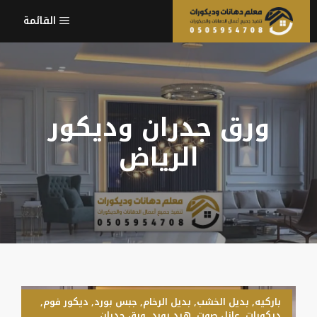
نتقل
القائمة
لى
لمحتوى
ورق جدران وديكور
الرياض
باركيه
,
بديل الخشب
,
بديل الرخام
,
جبس بورد
,
ديكور فوم
,
ديكورات
,
عازل صوت
,
هيد بورد
,
ورق جدران