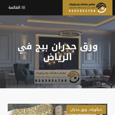
نتقل
القائمة
لى
لمحتوى
ورق جدران بيج في
الرياض
ديكورات
,
ورق جدران