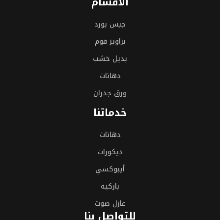
الأقسام
جبس بورد
براويز فوم
بديل خشب
دهانات
ورق جدران
خدماتنا
دهانات
ديكورات
أيبوكسي
باركيه
عازل صوت
للتواصل بنا