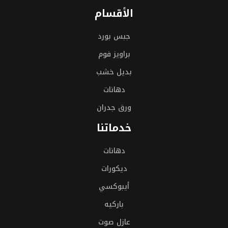
الأقسام
جبس بورد
براويز فوم
بديل خشب
دهانات
ورق جدران
خدماتنا
دهانات
ديكورات
أيبوكسي
باركيه
عازل صوت