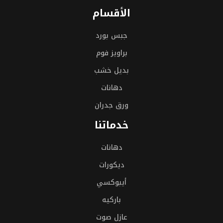
الأقسام
جبس بورد
براويز فوم
بديل خشب
دهانات
ورق جدران
خدماتنا
دهانات
ديكورات
أيبوكسي
باركيه
عازل صوت