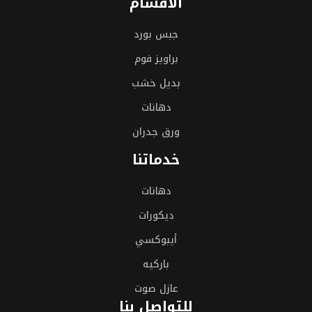
الأقسام
جبس بورد
براويز فوم
بديل خشب
دهانات
ورق جدران
خدماتنا
دهانات
ديكورات
أيبوكسي
باركيه
عازل صوت
للتواصل بنا