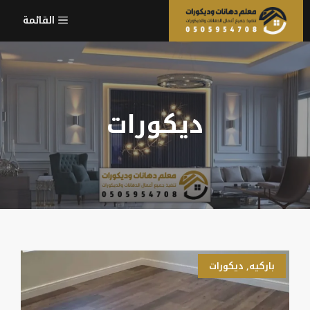
نتقل
القائمة
لى
لمحتوى
ديكورات
باركيه
,
ديكورات