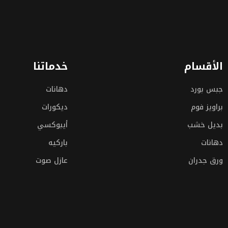
الأقسام
خدماتنا
جبس بورد
دهانات
براويز فوم
ديكورات
بديل خشب
أيبوكسي
دهانات
باركيه
ورق جدران
عازل صوت