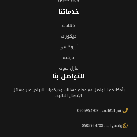
خدماتنا
دهانات
ديكورات
أيبوكسي
باركيه
عازل صوت
للتواصل بنا
بأمكانكم التواصل مع معلم دهانات وديكورات الرياض عبر وسائل
الإتصال التالية:
رقم الهاتف : 0505954708
واتس اب : 0505954708