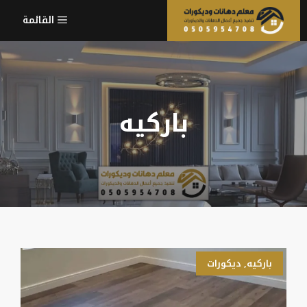
نتقل
القائمة
لى
لمحتوى
باركيه
باركيه
,
ديكورات