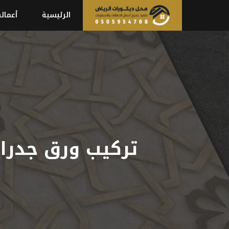
نتقل
الرئيسية
أعمالن
لى
لمحتوى
تركيب ورق جدران الرياض 0505954708