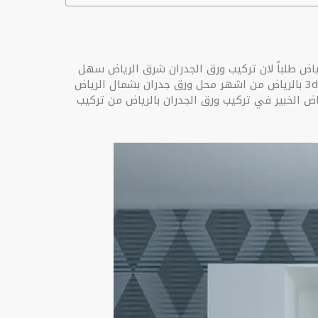
اض طلباً لان تركيب ورق الجدران شرق الرياض سهل
وتبديله من فترة الى فترة سريع لذألك ورق جدران 3d الرياض اكثر ديكور جدران استخدامً في الرياض ونوفر لكم ورق جدران 3d بالرياض من اشهر محل ورق جدران بشمال الرياض
 الخبير في تركيب ورق الجدران بالرياض من تركيب