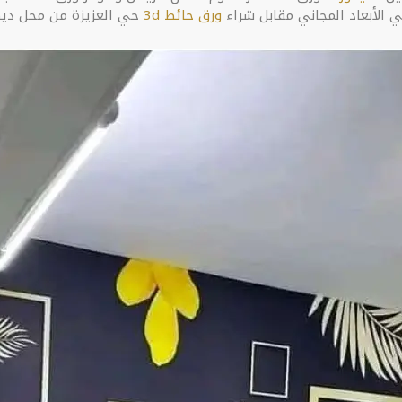
ورق حائط 3d
حي العزيزة من محل ديكورات ورق