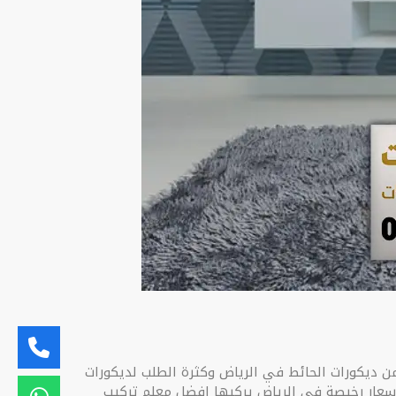
ائط 3d جنوب الرياض من ديكورات الحائط في الرياض وكثرة الطلب لديكورات
سعار رخيصة في الرياض يركبها افضل معلم تركيب