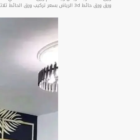
ورق ورق حائط 3d الرياض بسعر تركيب ورق الحائط ثلاثي الأبعاد المجاني مقابل شراء