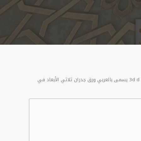
معلم تركيب ورق جدران الرياض ويورد ورق جدران بالرياض من افضل محل ديكورات ورق جدران بالرياض ولديه احدث ورق حائط 3d d يسمى بالعربي ورق جدران ثلاثي الأبعاد في